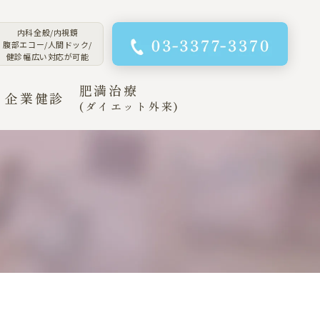
内科全般/内視鏡
腹部エコー/人間ドック/
健診幅広い対応が可能
肥満治療
企業健診
(ダイエット外来)