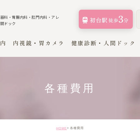
化器科・胃腸内科・肛門内科・
アレ
人間ドック
内
内視鏡・胃カメラ
健康診断・人間ドック
健康診断
器内科・
人間ドック
各種費用
科
各種費用
HOME