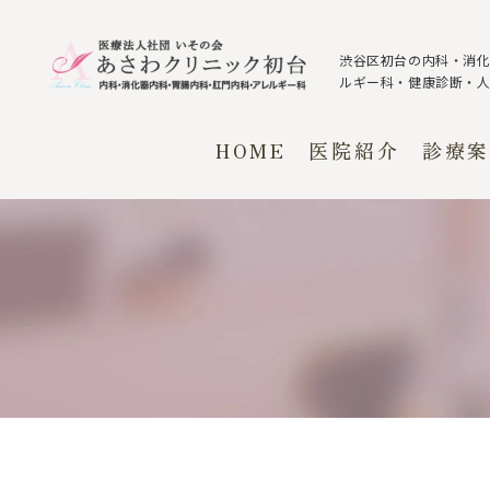
渋谷区初台の内科・消
ルギー科・健康診断・
HOME
医院紹介
診療案
診療方針
診療概要
診療時間・アクセス
内科・消化
胃腸内科
院長紹介
アレルギー
よくある質問
肛門科
予防接種
禁煙外来