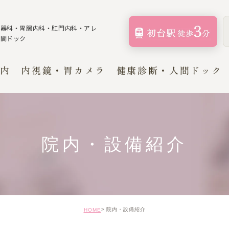
化器科・胃腸内科・肛門内科・
アレ
人間ドック
内
内視鏡・胃カメラ
健康診断・人間ドック
健康診断
器内科・
人間ドック
院内・設備紹介
科
院内・設備紹介
HOME