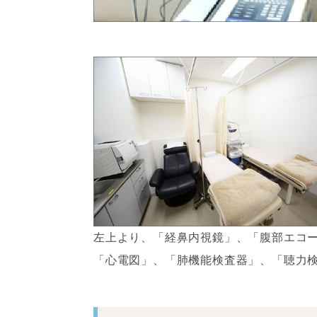
左上より、「経鼻内視鏡」、「腹部エコ
「心電図」、「肺機能検査器」、「聴力検