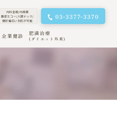
内科全般/内視鏡
腹部エコー/人間ドック/
健診幅広い対応が可能
肥満治療
企業健診
(ダイエット外来)