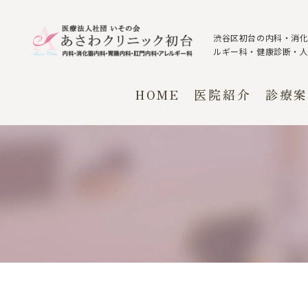
渋谷区初台の内科・消
ルギー科・健康診断・
HOME
医院紹介
診療案
診療方針
診療概要
診療時間・アクセス
内科・消化
胃腸内科
院長紹介
アレルギー
よくある質問
肛門科
予防接種
禁煙外来